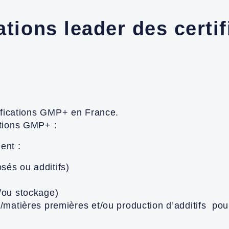
ations leader des cert
rtifications GMP+ en France.
ations GMP+ :
ent :
és ou additifs)
/ou stockage)
atières premières et/ou production d’additifs pour l