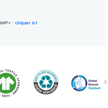
s GMP+ :
cliquer ici